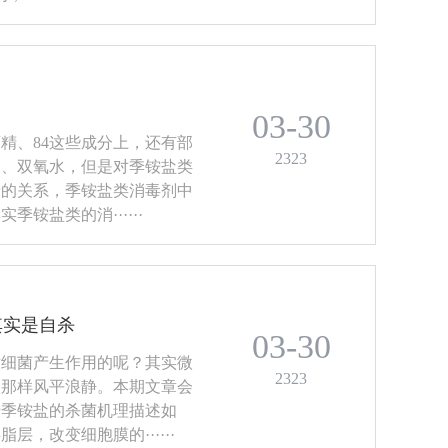
03-30
精、84这些成分上，还有部
2323
酸、双氧水，但是对季铵盐类
情的关系，季铵盐类消毒剂中
铵盐类的消······
其实是自杀
03-30
对细菌产生作用的呢？其实微
2323
的那样风平浪静。本期文章会
于季铵盐的杀菌机理描述如
，改变细胞膜的······