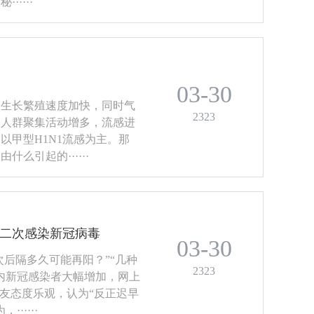
····
03-30
物生长繁殖速度加快，同时气
2323
、人群聚集活动增多，流感进
以甲型H1N1流感为主。那
么引起的······
免二次感染新冠病毒
03-30
次后隔多久可能再阳？”“几种
2323
内新冠感染者大幅增加，网上
网友态度乐观，认为“反正迟早
·····