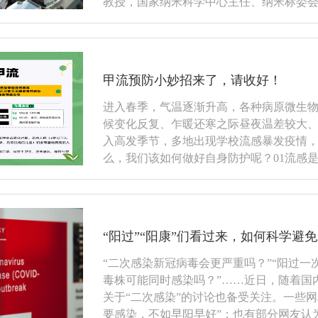
教授，国家纳米科学中心主任、纳米标委会秘··
甲流预防小妙招来了，请收好！
进入春季，气温逐渐升高，各种病原微生
候变化反复、乍暖还寒之际昼夜温差较大
入高发季节，多地出现学校流感暴发疫情，
么，我们该如何做好自身防护呢？01流感是由什
“阳过”“阳康”们看过来，如何科学避
“二次感染新冠病毒会更严重吗？”“阳过一
毒株可能同时感染吗？”……近日，随着国
关于“二次感染”的讨论也备受关注。一些
要感染，不如早阳早好”；也有部分网友认为，·