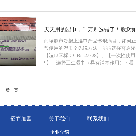
天天用的湿巾，千万别选错了！教您
商场超市货架上湿巾产品琳琅满目，如何
常使用的湿巾？先说方法。☟☟☟选择普通
【湿巾国标：GB/T27728】、【一次性使用
9】。选择卫生湿巾（具有消毒作用）：看····
后一页
招商加盟
关于我们
联系我们
企业介绍